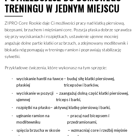
TRENINGU W JEDNYM MIEJSCU
ZIPRO Core Rookie daje Ci możliwości pracy nad klatką piersiową,
bicepsami, brzuchem i mięśniami core. Pozycja płaska dobrze sprawdza
się przy wyciskaniach i rozpiętkach, ustawienie ujemne mocniej
angażuje dolne partie klatki oraz brzuch, a zdejmowany modlitewnik i
blokada nóg pomagają w treningu ramion i poprawiają stabilizację
sylwetki.
Przykładowe ćwiczenia, które wykonasz na tym sprzęcie:
wyciskanie hantli na ławce
– buduj siłę klatki piersiowej,
płaskiej
tricepsów i barków,
wyciskanie w pozycji
– zaangażuj dolną część klatki piersiowej,
ujemnej
triceps i barki,
rozpiętki na płasko
– aktywuj klatkę piersiową i barki,
uginanie ramion na
– pracuj nad bicepsem i
modlitewniku
przedramionami,
spięcia brzucha w skosie
– wzmacniaj core i rzeźbij mięśnie