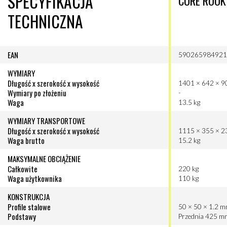
SPECYFIKACJA
CORE ROOK
TECHNICZNA
EAN
59026598492
WYMIARY
Długość x szerokość x wysokość
1401 × 642 × 
Wymiary po złożeniu
-
Waga
13.5 kg
WYMIARY TRANSPORTOWE
Długość x szerokość x wysokość
1115 × 355 × 
Waga brutto
15.2 kg
MAKSYMALNE OBCIĄŻENIE
Całkowite
220 kg
Waga użytkownika
110 kg
KONSTRUKCJA
Profile stalowe
50 × 50 × 1.2 
Podstawy
Przednia 425 m