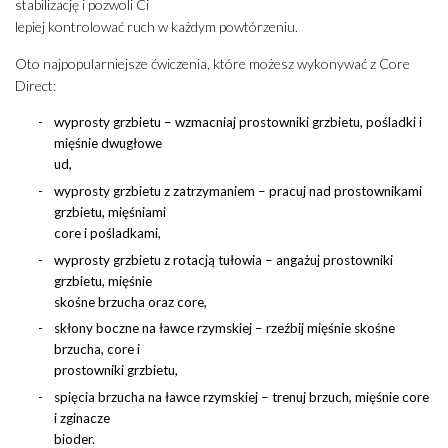
stabilizację i pozwoli Ci
lepiej kontrolować ruch w każdym powtórzeniu.
Oto najpopularniejsze ćwiczenia, które możesz wykonywać z Core
Direct:
wyprosty grzbietu – wzmacniaj prostowniki grzbietu, pośladki i
mięśnie dwugłowe
ud,
wyprosty grzbietu z zatrzymaniem – pracuj nad prostownikami
grzbietu, mięśniami
core i pośladkami,
wyprosty grzbietu z rotacją tułowia – angażuj prostowniki
grzbietu, mięśnie
skośne brzucha oraz core,
skłony boczne na ławce rzymskiej – rzeźbij mięśnie skośne
brzucha, core i
prostowniki grzbietu,
spięcia brzucha na ławce rzymskiej – trenuj brzuch, mięśnie core
i zginacze
bioder.