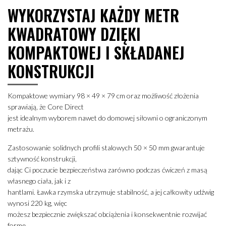
WYKORZYSTAJ KAŻDY METR
KWADRATOWY DZIĘKI
KOMPAKTOWEJ I SKŁADANEJ
KONSTRUKCJI
Kompaktowe wymiary 98 × 49 × 79 cm oraz możliwość złożenia
sprawiają, że Core Direct
jest idealnym wyborem nawet do domowej siłowni o ograniczonym
metrażu.
Zastosowanie solidnych profili stalowych 50 × 50 mm gwarantuje
sztywność konstrukcji,
dając Ci poczucie bezpieczeństwa zarówno podczas ćwiczeń z masą
własnego ciała, jak i z
hantlami. Ławka rzymska utrzymuje stabilność, a jej całkowity udźwig
wynosi 220 kg, więc
możesz bezpiecznie zwiększać obciążenia i konsekwentnie rozwijać
formę.