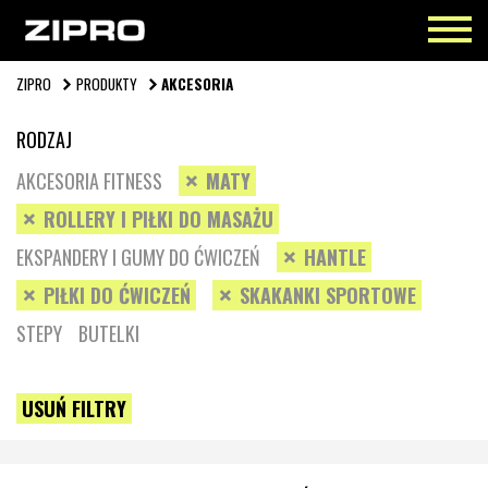
ZIPRO
PRODUKTY
AKCESORIA
RODZAJ
AKCESORIA FITNESS
MATY
ROLLERY I PIŁKI DO MASAŻU
EKSPANDERY I GUMY DO ĆWICZEŃ
HANTLE
PIŁKI DO ĆWICZEŃ
SKAKANKI SPORTOWE
STEPY
BUTELKI
USUŃ FILTRY