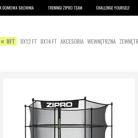
A DOMOWA SIŁOWNIA
TRENINGI ZIPRO TEAM
CHALLENGE YOURSELF
8FT
8X12 FT
8X14 FT
AKCESORIA
WEWNĘTRZNA
ZEWNĘT